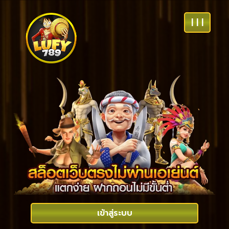
| | |
เข้าสู่ระบบ