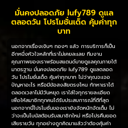
มั่นคงปลอดภัย lufy789 ดูแล
ตลอดวัน โปรโมชั่นเด็ด คุ้มค่าทุก
บาท
นอกจากเรื่องเงินๆ ทองๆ แล้ว การบริการก็เป็น
อีกหนึ่งหัวใจหลักที่เราไม่เคยละเลย ทีมงาน
คุณภาพของเราพร้อมสแตนด์บายดูแลคุณภายใต้
มาตรฐาน มั่นคงปลอดภัย lufy789 ดูแลตลอด
วัน โปรโมชั่นเด็ด คุ้มค่าทุกบาท ไม่ว่าคุณจะเจอ
ปัญหาอะไร หรือมีข้อสงสัยตรงไหน ทักหาเราได้
ตลอดเวลาไม่มีวันหยุด เราใส่ใจทุกรายละเอียด
เพื่อให้สมาชิกทุกคนได้รับประสบการณ์ที่ดีที่สุด
นอกจากนี้โปรโมชั่นของเรายังจัดหนักจัดเต็ม ไม่
ว่าจะเป็นโบนัสต้อนรับสมาชิกใหม่ หรือโปรคืนยอด
เสียรายวัน ทุกอย่างถูกคิดมาแล้วว่าต้องคุ้มค่า