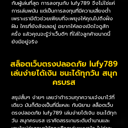
กับผู้เล่นที่สุด การลงทุนกับ lufy789 จึงไม่ใช่แค่
การเล่นพนัน แต่เป็นการลงทุนที่มีความเสี่ยงต่ำ
เพราะเรามีตัวช่วยเพียบที่จะพยุงให้คุณไปถึงฝั่ง
ฝัน ใครที่ยังลังเลอยู่ อยากให้ลองเปิดใจดูสัก
ครั้ง แล้วคุณจะรู้ว่าเว็บดีๆ ที่ใส่ใจลูกค้าขนาดนี้
ยังมีอยู่จริง
สล็อตเว็บตรงปลอดภัย lufy789
เล่นง่ายได้เงิน ชนะได้ทุกวัน สนุก
ครบรส
สรุปสั้นๆ ง่ายๆ เลยว่าถ้ารวมทุกความเจ๋งมาไว้ที่
เดียว มันก็ต้องเป็นที่นี่แหละ กับนิยาม สล็อตเว็บ
ตรงปลอดภัย lufy789 เล่นง่ายได้เงิน ชนะได้ทุก
วัน สนุกครบรส เราคัดสรรเกมระดับตำนานและ