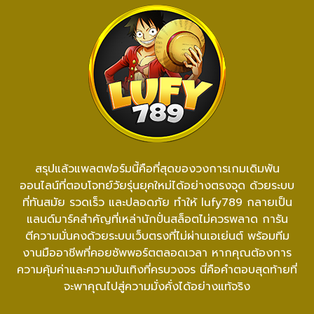
สรุปแล้วแพลตฟอร์มนี้คือที่สุดของวงการเกมเดิมพัน
ออนไลน์ที่ตอบโจทย์วัยรุ่นยุคใหม่ได้อย่างตรงจุด ด้วยระบบ
ที่ทันสมัย รวดเร็ว และปลอดภัย ทำให้ lufy789 กลายเป็น
แลนด์มาร์คสำคัญที่เหล่านักปั่นสล็อตไม่ควรพลาด การัน
ตีความมั่นคงด้วยระบบเว็บตรงที่ไม่ผ่านเอเย่นต์ พร้อมทีม
งานมืออาชีพที่คอยซัพพอร์ตตลอดเวลา หากคุณต้องการ
ความคุ้มค่าและความบันเทิงที่ครบวงจร นี่คือคำตอบสุดท้ายที่
จะพาคุณไปสู่ความมั่งคั่งได้อย่างแท้จริง