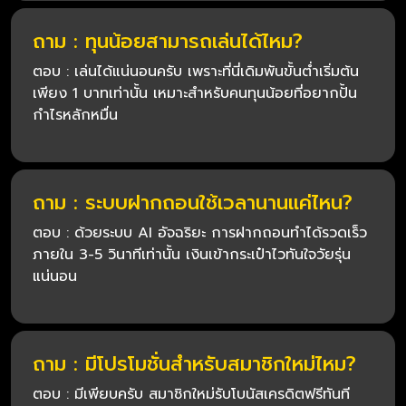
ถาม : ทุนน้อยสามารถเล่นได้ไหม?
ตอบ : เล่นได้แน่นอนครับ เพราะที่นี่เดิมพันขั้นต่ำเริ่มต้น
เพียง 1 บาทเท่านั้น เหมาะสำหรับคนทุนน้อยที่อยากปั้น
กำไรหลักหมื่น
ถาม : ระบบฝากถอนใช้เวลานานแค่ไหน?
ตอบ : ด้วยระบบ AI อัจฉริยะ การฝากถอนทำได้รวดเร็ว
ภายใน 3-5 วินาทีเท่านั้น เงินเข้ากระเป๋าไวทันใจวัยรุ่น
แน่นอน
ถาม : มีโปรโมชั่นสำหรับสมาชิกใหม่ไหม?
ตอบ : มีเพียบครับ สมาชิกใหม่รับโบนัสเครดิตฟรีทันที