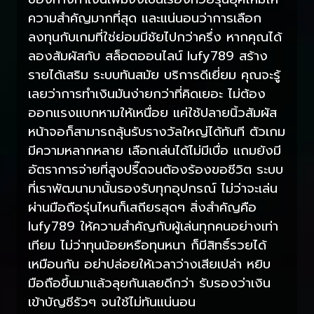
ความสำคัญมากที่สุด และแน่นอนว่าการเลือก
ลงทุนกับเกมที่ใช่ย่อมมีชัยไปกว่าครึ่ง หากคุณได้
ลองสัมผัสกับ สล็อตออนไลน์ lufy789 สร้าง
รายได้เสริม ระบบทันสมัย บริการดีเยี่ยม คุณจะรู้
เลยว่าการทำเงินมันง่ายกว่าที่คิดเยอะ ไม่ต้อง
ออกแรงแบกหามให้เหนื่อย แค่ใช้ปลายนิ้วสัมผัส
หน้าจอก็สามารถลุ้นรับรางวัลใหญ่ได้ทันที ตัวเกม
มีความหลากหลาย เลือกเล่นได้ไม่มีเบื่อ แถมยังมี
อัตราการจ่ายที่สูงปรี๊ดจนต้องร้องขอชีวิต ระบบ
ที่เราพัฒนามานั้นรองรับทุกอุปกรณ์ ไม่ว่าจะเล่น
ผ่านมือถือรุ่นไหนก็เสถียรสุดๆ สิ่งสำคัญคือ
lufy789 ให้ความสำคัญกับผู้เล่นทุกคนอย่างเท่า
เทียม ไม่ว่าทุนน้อยหรือทุนหนา ก็มีสิทธิ์รวยได้
เหมือนกัน อย่าปล่อยให้เวลาว่างเสียเปล่า หยิบ
มือถือขึ้นมาแล้วลุยกันเลยดีกว่า รับรองว่าเงิน
เข้าบัญชีรัวๆ จนใช้ไม่ทันแน่นอน