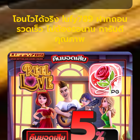
โอนไวได้จริง lufy789 ฝากถอน
รวดเร็ว ไม่ต้องรอนาน การันตี
คุณภาพ