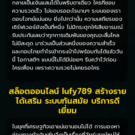
กลายเป็นเงินแสนได้ในพริบตาเดียว ใครที่ชอบ
ความรวดเร็ว ไม่ชอบรออะไรนานๆ ระบบของเรา
ตอบโจทย์แน่นอน ยิ่งไปกว่านั้น ความเสถียรของ
เซิร์ฟเวอร์ยังเป็นที่หนึ่ง ไม่มีกระตุกให้เสียอารมณ์
รับประกันเลยว่าทุกการเดิมพันของคุณจะลื่นไหล
ไม่มีสะดุด มาร่วมเป็นส่วนหนึ่งของความสำเร็จ
และกอบโกยกำไรเข้ากระเป๋าไปพร้อมกันได้แล้ววัน
นี้ โอกาสดีๆ แบบนี้ไม่ได้มีบ่อยๆ รีบคว้าไว้ก่อน
ใครเพื่อน เพราะความรวยไม่เคยรอใคร
สล็อตออนไลน์ lufy789 สร้างราย
ได้เสริม ระบบทันสมัย บริการดี
เยี่ยม
ในยุคที่เศรษฐกิจเอาแน่เอานอนไม่ได้ การมองหา
ช่องทางทำเงินเพิ่มจึงเป็นเรื่องที่วัยรุ่นยุคใหม่ให้