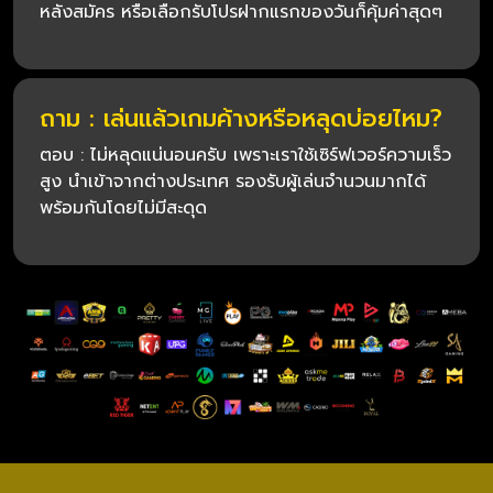
หลังสมัคร หรือเลือกรับโปรฝากแรกของวันก็คุ้มค่าสุดๆ
ถาม : เล่นแล้วเกมค้างหรือหลุดบ่อยไหม?
ตอบ : ไม่หลุดแน่นอนครับ เพราะเราใช้เซิร์ฟเวอร์ความเร็ว
สูง นำเข้าจากต่างประเทศ รองรับผู้เล่นจำนวนมากได้
พร้อมกันโดยไม่มีสะดุด