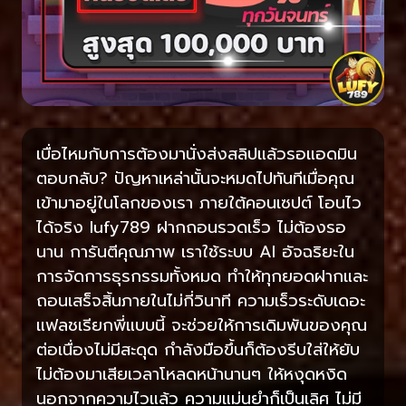
เบื่อไหมกับการต้องมานั่งส่งสลิปแล้วรอแอดมิน
ตอบกลับ? ปัญหาเหล่านั้นจะหมดไปทันทีเมื่อคุณ
เข้ามาอยู่ในโลกของเรา ภายใต้คอนเซปต์ โอนไว
ได้จริง lufy789 ฝากถอนรวดเร็ว ไม่ต้องรอ
นาน การันตีคุณภาพ เราใช้ระบบ AI อัจฉริยะใน
การจัดการธุรกรรมทั้งหมด ทำให้ทุกยอดฝากและ
ถอนเสร็จสิ้นภายในไม่กี่วินาที ความเร็วระดับเดอะ
แฟลชเรียกพี่แบบนี้ จะช่วยให้การเดิมพันของคุณ
ต่อเนื่องไม่มีสะดุด กำลังมือขึ้นก็ต้องรีบใส่ให้ยับ
ไม่ต้องมาเสียเวลาโหลดหน้านานๆ ให้หงุดหงิด
นอกจากความไวแล้ว ความแม่นยำก็เป็นเลิศ ไม่มี