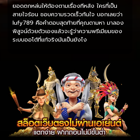
ยอดตกหล่นให้ต้องตามเรื่องทีหลัง ใครที่เป็น
สายใจร้อน ชอบความรวดเร็วทันใจ บอกเลยว่า
lufy789 คือคำตอบสุดท้ายที่คุณตามหา มาลอง
พิสูจน์ด้วยตัวเองแล้วจะรู้ว่าความพรีเมียมของ
ระบบออโต้ที่แท้จริงมันเป็นยังไง